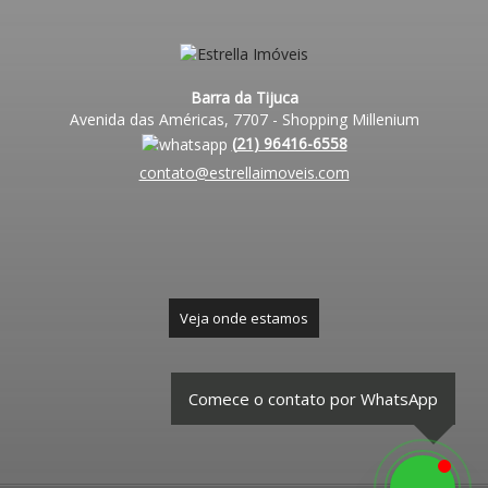
Barra da Tijuca
Avenida das Américas, 7707 - Shopping Millenium
(
21
)
96416-6558
contato@estrellaimoveis.com
Veja onde estamos
Comece o contato por WhatsApp